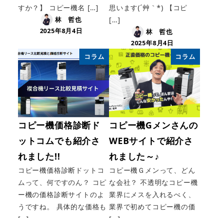
すか？】 コピー機名 […]
思います(´艸｀*) 【コピ
林 哲也
[…]
2025年8月4日
林 哲也
2025年8月4日
コラム
コラム
コピー機価格診断ド
コピー機Gメンさんの
ットコムでも紹介さ
WEBサイトで紹介さ
れました!!
れました～♪
コピー機価格診断ドットコ
コピー機Ｇメンって、どん
ムって、何ですのん？ コピ
な会社？ 不透明なコピー機
ー機の価格診断サイトのよ
業界にメスを入れるべく、
うですね。 具体的な価格も
業界で初めてコピー機の価