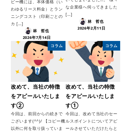
ピー機には、本体価格（い
な企業様へ伺ってきました
わゆるリース料金）とラン
[…]
ニングコスト（印刷ごとの
林 哲也
カ […]
2026年2月11日
林 哲也
2026年7月14日
コラム
コラム
改めて、当社の特徴
改めて、当社の特徴
をアピールいたしま
をアピールいたしま
す②
す①
今回は、前回からの続きで
今回は、改めて当社のセー
ございます(^^)/ 【コピー機
ルスポイントについてアピ
以外に何を取り扱っていま
ールさせていただけたらと