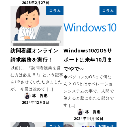
2025年2月27日
コラム
コラム
訪問看護オンライン
Windows10のOSサ
請求業務を実行！
ポートは来年10月ま
以前に、『訪問看護業を営
でやで～
む方は必見!!!!!』という記事
◆パソコンのOSって何な
をUPさせていただきました
ん？ OSとはオペレーショ
が、 今回は改めて […]
ンシステムの事で、人間で
林 哲也
例えると脳にあたる部分で
2024年12月8日
す […]
林 哲也
2024年11月10日
コラム
お知らせ