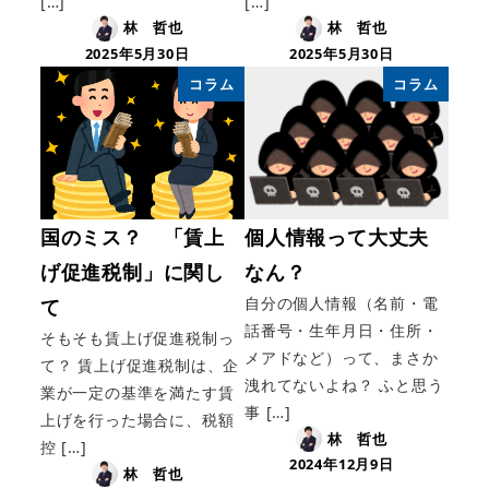
[…]
[…]
林 哲也
林 哲也
2025年5月30日
2025年5月30日
コラム
コラム
国のミス？ 「賃上
個人情報って大丈夫
げ促進税制」に関し
なん？
自分の個人情報（名前・電
て
話番号・生年月日・住所・
そもそも賃上げ促進税制っ
メアドなど）って、まさか
て？ 賃上げ促進税制は、企
洩れてないよね？ ふと思う
業が一定の基準を満たす賃
事 […]
上げを行った場合に、税額
林 哲也
控 […]
2024年12月9日
林 哲也