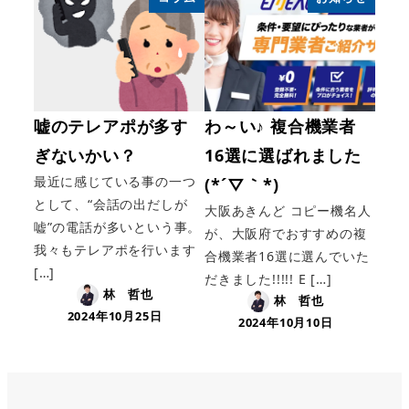
嘘のテレアポが多す
わ～い♪ 複合機業者
ぎないかい？
16選に選ばれました
最近に感じている事の一つ
(*´▽｀*)
として、“会話の出だしが
大阪あきんど コピー機名人
嘘”の電話が多いという事。
が、大阪府でおすすめの複
我々もテレアポを行います
合機業者16選に選んでいた
[…]
だきました!!!!! E […]
林 哲也
林 哲也
2024年10月25日
2024年10月10日