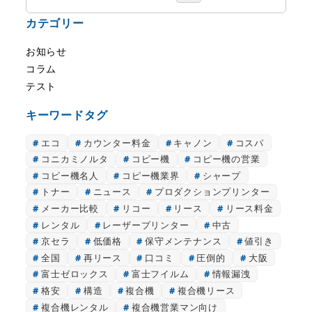
索
カテゴリー
お知らせ
コラム
テスト
キーワードタグ
エコ
カウンター料金
キャノン
コスパ
コニカミノルタ
コピー機
コピー機の営業
コピー機名人
コピー機業界
シャープ
トナー
ニュース
プロダクションプリンター
メーカー比較
リコー
リース
リース料金
レンタル
レーザープリンター
中古
京セラ
低価格
保守メンテナンス
値引き
全国
再リース
口コミ
圧倒的
大阪
富士ゼロックス
富士フイルム
情報漏洩
格安
構造
複合機
複合機リース
複合機レンタル
複合機営業マン向け