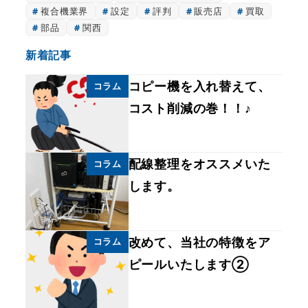
複合機業界
設定
評判
販売店
買取
部品
関西
新着記事
コピー機を入れ替えて、
コラム
コスト削減の巻！！♪
配線整理をオススメいた
コラム
します。
改めて、当社の特徴をア
コラム
ピールいたします②