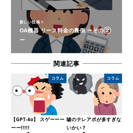
新しい投稿
OA機器 リース料金の裏側 ーその②
ー
関連記事
コラム
コラム
【GPT-4o】 スゲーーー
嘘のテレアポが多すぎな
ーー!!!!!
いかい？