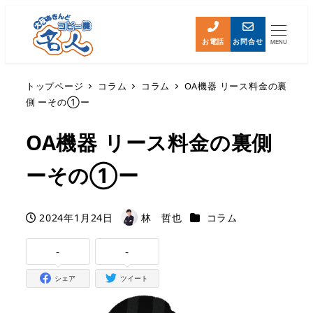
お電話
お問合せ
MENU
トップページ
コラム
コラム
OA機器 リース料金の裏
側 ーその①ー
OA機器 リース料金の裏側
ーその①ー
カテゴリー
2024年1月24日
林 哲也
コラム
投稿日
著
者
-
-
シェア
ツイート