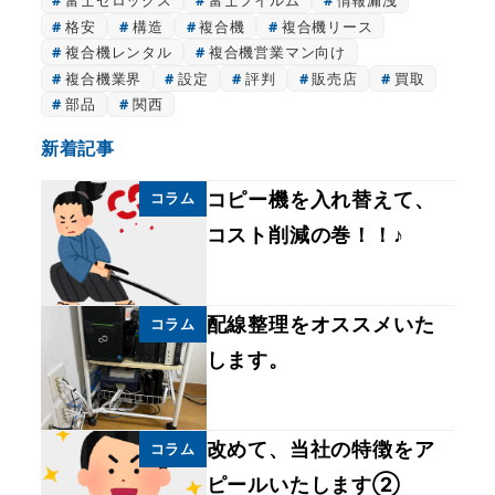
富士ゼロックス
富士フイルム
情報漏洩
格安
構造
複合機
複合機リース
複合機レンタル
複合機営業マン向け
複合機業界
設定
評判
販売店
買取
部品
関西
新着記事
コピー機を入れ替えて、
コラム
コスト削減の巻！！♪
配線整理をオススメいた
コラム
します。
改めて、当社の特徴をア
コラム
ピールいたします②