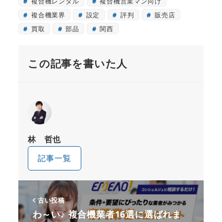
複合機レンタル
複合機営業マン向け
複合機業界
設定
評判
販売店
買取
部品
関西
この記事を書いた人
林 哲也
記事一覧
古い投稿
わ～い♪ 複合機業者16選に選ばれま