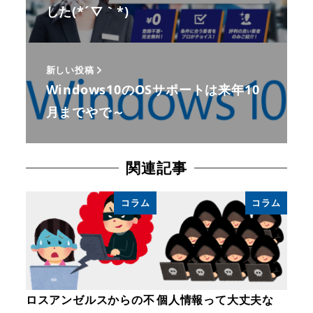
した(*´▽｀*)
新しい投稿
Windows10のOSサポートは来年10
月までやで～
関連記事
コラム
コラム
ロスアンゼルスからの不
個人情報って大丈夫な