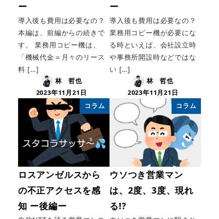
ー
ー
導入後も費用は必要なの？
導入後も費用は必要なの？
本編は、前編からの続きで
業務用コピー機が必要にな
す。 業務用コピー機は、
る時といえば、会社設立時
「機械代金＝月々のリース
や事務所開設時などではな
料 […]
い […]
林 哲也
林 哲也
2023年11月21日
2023年11月21日
コラム
コラム
ロスアンゼルスから
ウソつき営業マン
の不正アクセスを感
は、2度、3度、現れ
知 ー後編ー
る!?