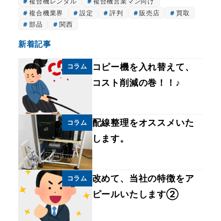
複合機レンタル
複合機営業マン向け
複合機業界
設定
評判
販売店
買取
部品
関西
新着記事
コピー機を入れ替えて、
コラム
コスト削減の巻！！♪
配線整理をオススメいた
コラム
します。
改めて、当社の特徴をア
コラム
ピールいたします②