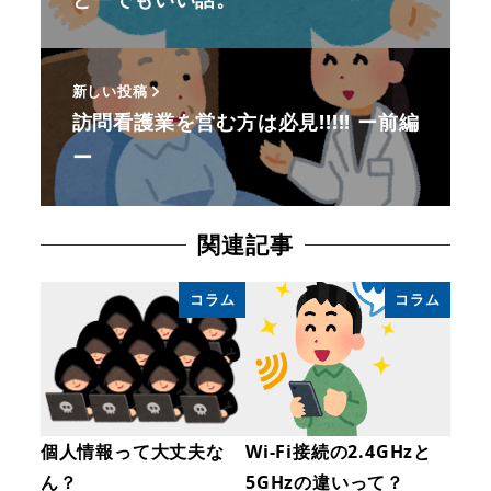
新しい投稿
訪問看護業を営む方は必見!!!!! ー前編
ー
関連記事
コラム
コラム
個人情報って大丈夫な
Wi-Fi接続の2.4GHzと
ん？
5GHzの違いって？