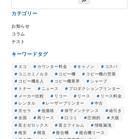
索
カテゴリー
お知らせ
コラム
テスト
キーワードタグ
エコ
カウンター料金
キャノン
コスパ
コニカミノルタ
コピー機
コピー機の営業
コピー機名人
コピー機業界
シャープ
トナー
ニュース
プロダクションプリンター
メーカー比較
リコー
リース
リース料金
レンタル
レーザープリンター
中古
京セラ
低価格
保守メンテナンス
値引き
全国
再リース
口コミ
圧倒的
大阪
富士ゼロックス
富士フイルム
情報漏洩
格安
構造
複合機
複合機リース